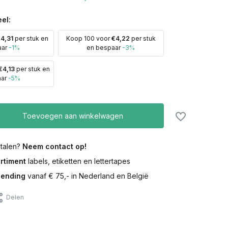
el:
4,31
per stuk en
Koop 100 voor
€4,22
per stuk
aar
-1%
en bespaar
-3%
€4,13
per stuk en
aar
-5%
Toevoegen aan winkelwagen
etalen?
Neem contact op!
rtiment
labels, etiketten en lettertapes
zending
vanaf € 75,- in Nederland en België
Delen