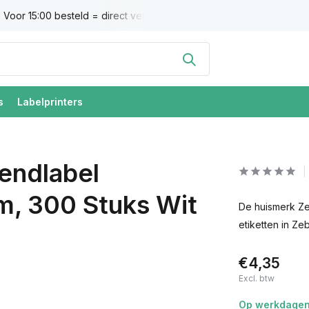
Voor 15:00 besteld = direct verzonden
Altijd 100% tevredenh
s
Labelprinters
endlabel
, 300 Stuks Wit
De huismerk Zeb
etiketten in Zeb
€4,35
Excl. btw
Op werkdagen 