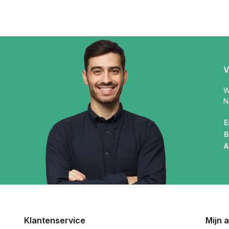
V
W
N
E
B
A
Klantenservice
Mijn 