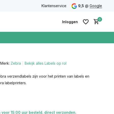
eidsgarantie
Gratis verzending vanaf €75 in Nederland & Bel
Klantenservice
9,5
@
Google
0
Inloggen
Merk:
Zebra
Bekijk alles Labels op rol
Account
aanmaken
Account
ra verzendlabels zijn voor het printen van labels en
aanmaken
ra labelprinters.
voor 15:00 uur besteld, direct verzonden.