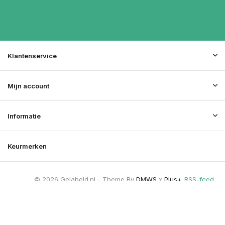
Klantenservice
Mijn account
Informatie
Keurmerken
© 2026 Gelabeld.nl - Theme By
DMWS
x
Plus+
RSS-feed