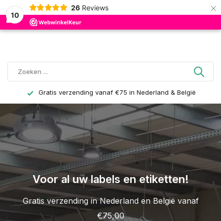
×
26
Reviews
0
10
derland & België
Voor 15:00 besteld = direct v
Voor al uw labels en etiketten!
Gratis verzending in Nederland en België vanaf
€75,00