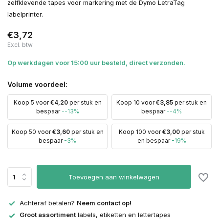
zelfklevende tapes voor markering met de Dymo LetraTag
labelprinter.
€3,72
Excl. btw
Op werkdagen voor 15:00 uur besteld, direct verzonden.
Volume voordeel:
Koop 5 voor
€4,20
per stuk en
Koop 10 voor
€3,85
per stuk en
bespaar
--13%
bespaar
--4%
Koop 50 voor
€3,60
per stuk en
Koop 100 voor
€3,00
per stuk
bespaar
-3%
en bespaar
-19%
Toevoegen aan winkelwagen
Achteraf betalen?
Neem contact op!
Groot assortiment
labels, etiketten en lettertapes