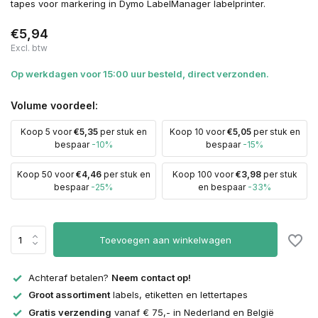
tapes voor markering in Dymo LabelManager labelprinter.
€5,94
Excl. btw
Op werkdagen voor 15:00 uur besteld, direct verzonden.
Volume voordeel:
Koop 5 voor
€5,35
per stuk en
Koop 10 voor
€5,05
per stuk en
bespaar
-10%
bespaar
-15%
Koop 50 voor
€4,46
per stuk en
Koop 100 voor
€3,98
per stuk
bespaar
-25%
en bespaar
-33%
Toevoegen aan winkelwagen
Achteraf betalen?
Neem contact op!
Groot assortiment
labels, etiketten en lettertapes
Gratis verzending
vanaf € 75,- in Nederland en België