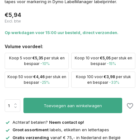
tapes voor markering in Dymo LabelManager labelprinter.
€5,94
Excl. btw
Op werkdagen voor 15:00 uur besteld, direct verzonden.
Volume voordeel:
Koop 5 voor
€5,35
per stuk en
Koop 10 voor
€5,05
per stuk en
bespaar
-10%
bespaar
-15%
Koop 50 voor
€4,46
per stuk en
Koop 100 voor
€3,98
per stuk
bespaar
-25%
en bespaar
-33%
Toevoegen aan winkelwagen
Achteraf betalen?
Neem contact op!
Groot assortiment
labels, etiketten en lettertapes
Gratis verzending
vanaf € 75,- in Nederland en België