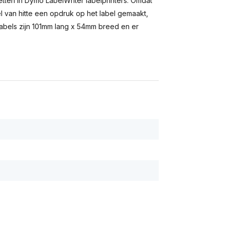
ketten in Dymo LabelWriter labelprinters. Omdat
l van hitte een opdruk op het label gemaakt,
labels zijn 101mm lang x 54mm breed en er