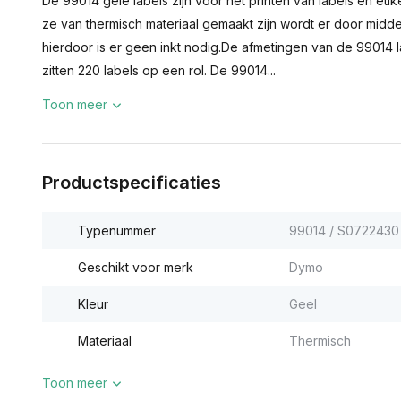
De 99014 gele labels zijn voor het printen van labels en eti
ze van thermisch materiaal gemaakt zijn wordt er door midde
hierdoor is er geen inkt nodig.De afmetingen van de 99014 
zitten 220 labels op een rol. De 99014...
Toon meer
Productspecificaties
Typenummer
99014 / S0722430
Geschikt voor merk
Dymo
Kleur
Geel
Materiaal
Thermisch
Toon meer