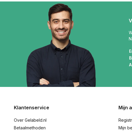
V
W
N
E
B
A
Klantenservice
Mijn 
Over Gelabeld.nl
Regist
Betaalmethoden
Mijn be