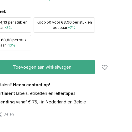
el:
4,13
per stuk en
Koop 50 voor
€3,96
per stuk en
aar
-3%
bespaar
-7%
r
€3,83
per stuk
paar
-10%
Toevoegen aan winkelwagen
etalen?
Neem contact op!
rtiment
labels, etiketten en lettertapes
zending
vanaf € 75,- in Nederland en België
Delen