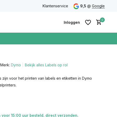
eidsgarantie
Gratis verzending vanaf €75 in Nederland & Bel
Klantenservice
9,5
@
Google
0
Inloggen
Merk:
Dymo
Bekijk alles Labels op rol
Account
aanmaken
Account
 zijn voor het printen van labels en etiketten in Dymo
aanmaken
lprinters.
voor 15:00 uur besteld, direct verzonden.