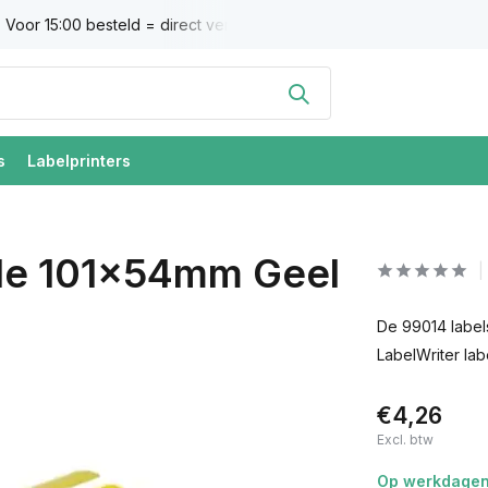
Voor 15:00 besteld = direct verzonden
Altijd 100% tevredenh
s
Labelprinters
le 101x54mm Geel
De 99014 labels
LabelWriter labe
€4,26
Excl. btw
Op werkdagen 