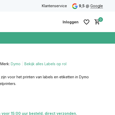
eidsgarantie
Gratis verzending vanaf €75 in Nederland & Bel
Klantenservice
9,5
@
Google
0
Inloggen
Merk:
Dymo
Bekijk alles Labels op rol
Account
aanmaken
Account
 zijn voor het printen van labels en etiketten in Dymo
aanmaken
lprinters.
voor 15:00 uur besteld, direct verzonden.