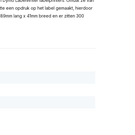
 in Dymo LabelWriter labelprinters. Omdat ze van
itte een opdruk op het label gemaakt, hierdoor
jn 89mm lang x 41mm breed en er zitten 300