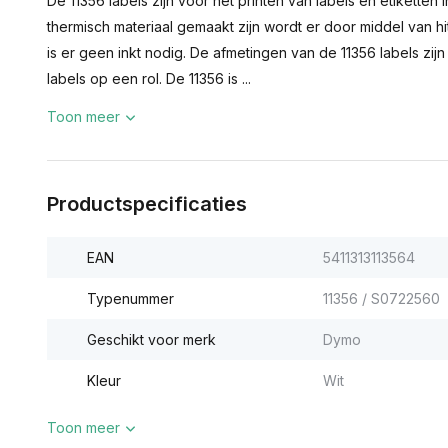
De 11356 labels zijn voor het printen van labels en etiketten
thermisch materiaal gemaakt zijn wordt er door middel van h
is er geen inkt nodig. De afmetingen van de 11356 labels zi
labels op een rol. De 11356 is ...
Toon meer
Productspecificaties
EAN
5411313113564
Typenummer
11356 / S0722560
Geschikt voor merk
Dymo
Kleur
Wit
Toon meer