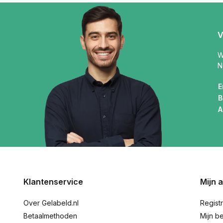
V
W
N
E
B
A
Klantenservice
Mijn 
Over Gelabeld.nl
Regist
Betaalmethoden
Mijn be