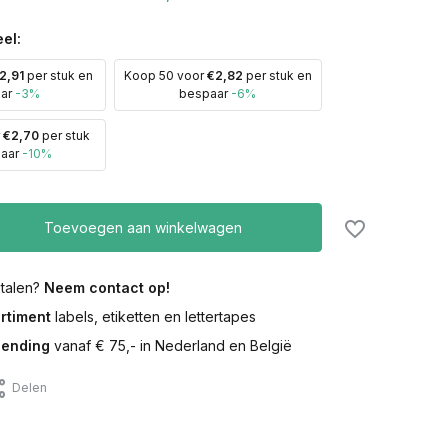
el:
2,91
per stuk en
Koop 50 voor
€2,82
per stuk en
aar
-3%
bespaar
-6%
r
€2,70
per stuk
paar
-10%
Toevoegen aan winkelwagen
etalen?
Neem contact op!
rtiment
labels, etiketten en lettertapes
zending
vanaf € 75,- in Nederland en België
Delen