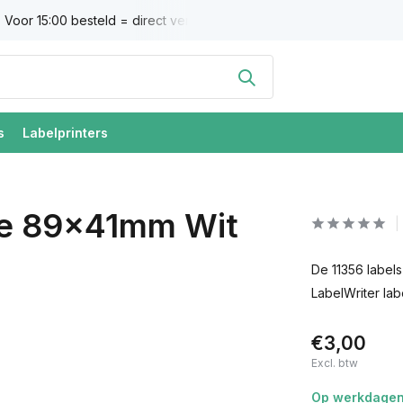
Voor 15:00 besteld = direct verzonden
Altijd 100% tevredenh
s
Labelprinters
le 89x41mm Wit
De 11356 labels
LabelWriter labe
€3,00
Excl. btw
Op werkdagen 