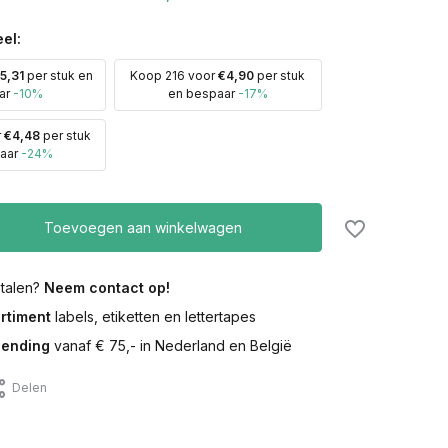
el:
5,31
per stuk en
Koop 216 voor
€4,90
per stuk
ar
-10%
en bespaar
-17%
r
€4,48
per stuk
aar
-24%
Toevoegen aan winkelwagen
etalen?
Neem contact op!
rtiment
labels, etiketten en lettertapes
zending
vanaf € 75,- in Nederland en België
Delen