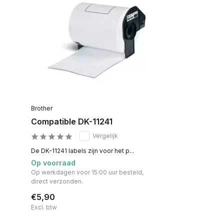
Brother
Compatible DK-11241
Vergelijk
De DK-11241 labels zijn voor het p...
Op voorraad
Op werkdagen voor 15:00 uur besteld,
direct verzonden.
€5,90
Excl. btw