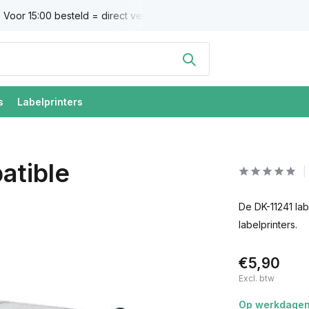
Voor 15:00 besteld = direct verzonden
Altijd 100% tevredenh
s
Labelprinters
atible
De DK-11241 lab
labelprinters.
€5,90
Excl. btw
Op werkdagen 