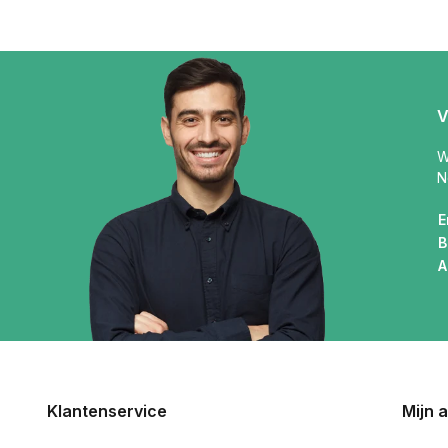
V
W
N
E
B
A
Klantenservice
Mijn 