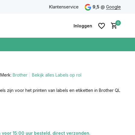
eidsgarantie
Gratis verzending vanaf €75 in Nederland & Bel
Klantenservice
9,5
@
Google
0
Inloggen
Merk:
Brother
Bekijk alles Labels op rol
Account
aanmaken
Account
els zijn voor het printen van labels en etiketten in Brother QL
aanmaken
voor 15:00 uur besteld, direct verzonden.